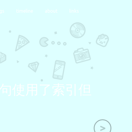
gs
timeline
about
links
语句使用了索引但
>