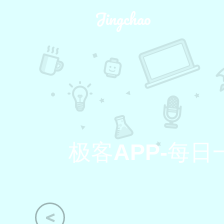
Jingchao
极客APP-每
<