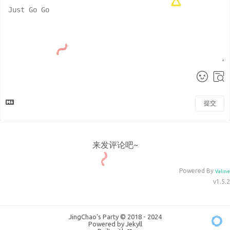
提交
来发评论吧~
Powered By
Valine
v1.5.2
JingChao's Party © 2018 - 2024
Powered by
Jekyll